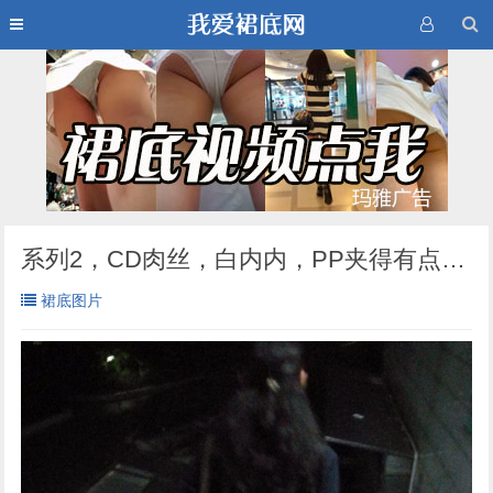
系列2，CD肉丝，白内内，PP夹得有点紧喔
裙底图片