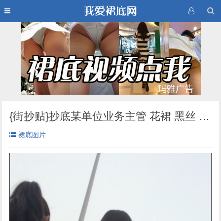
{街抄贴}抄底某单位业务主管 花裙 黑丝 →（裙舞飞扬）
裙底图片